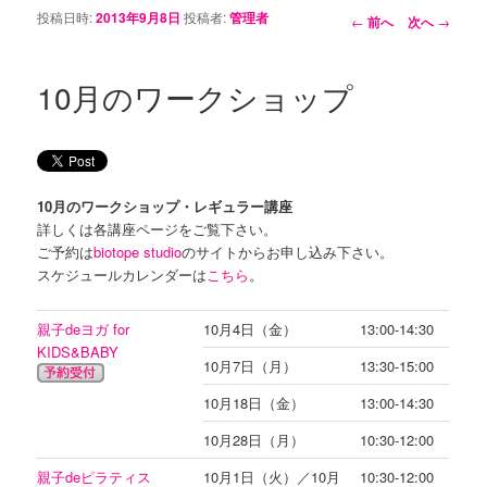
投稿日時:
2013年9月8日
投稿者:
管理者
投稿ナビゲーシ
←
前へ
次へ
→
ョン
10月のワークショップ
10月のワークショップ・レギュラー講座
詳しくは各講座ページをご覧下さい。
ご予約は
biotope studio
のサイトからお申し込み下さい。
スケジュールカレンダーは
こちら
。
親子deヨガ for
10月4日（金）
13:00-14:30
KIDS&BABY
10月7日（月）
13:30-15:00
10月18日（金）
13:00-14:30
10月28日（月）
10:30-12:00
親子deピラティス
10月1日（火）／10月
10:30-12:00