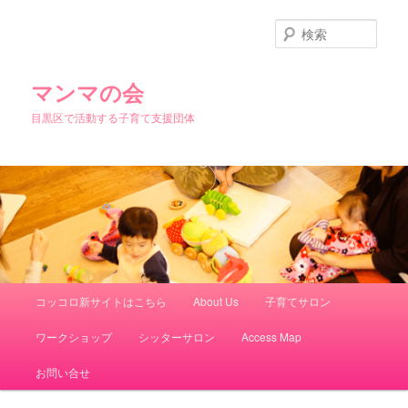
検
索
マンマの会
目黒区で活動する子育て支援団体
メインメニュー
コッコロ新サイトはこちら
About Us
子育てサロン
メインコンテンツへ移動
サブコンテンツへ移動
ワークショップ
シッターサロン
Access Map
お問い合せ