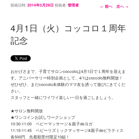
投稿日時:
2014年3月29日
投稿者:
管理者
投稿ナビゲーシ
←
前へ
次へ
→
ョン
4月1日（火）コッコロ１周年
記念
おかげさまで、子育てサロンcoccoloは4月1日で１周年を迎えま
す。アニバーサリー特別企画として、4/1はcoccolo無料開放！
ぜひぜひ、まだcoccolo未体験のママ友を誘って遊びにきてくだ
さい。
スタッフと一緒にワイワイ楽しい一日を過ごしましょう。
★サロン無料開放
★ワンコインお試しワークショップ
10:30-11:00 ベビーマッサージ＆親子deヨガ
11:15-11:45 ベビーリズミックマッサージ&親子deピラティス
各500円 先着順受付限定10組！