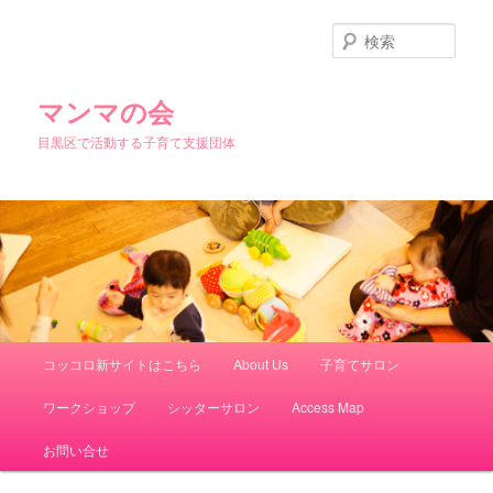
検
索
マンマの会
目黒区で活動する子育て支援団体
メインメニュー
コッコロ新サイトはこちら
About Us
子育てサロン
メインコンテンツへ移動
サブコンテンツへ移動
ワークショップ
シッターサロン
Access Map
お問い合せ