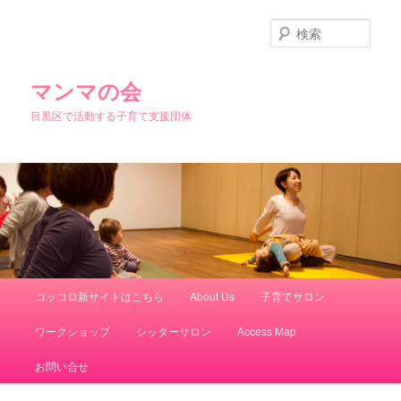
検
索
マンマの会
目黒区で活動する子育て支援団体
メインメニュー
コッコロ新サイトはこちら
About Us
子育てサロン
メインコンテンツへ移動
サブコンテンツへ移動
ワークショップ
シッターサロン
Access Map
お問い合せ