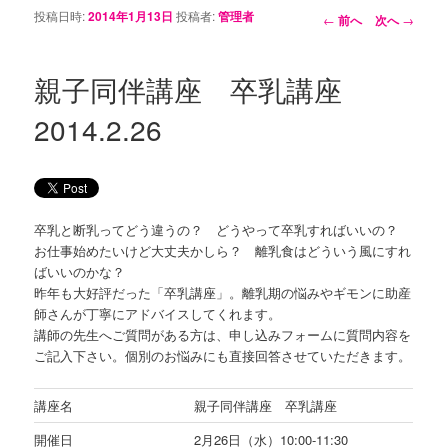
投稿日時:
2014年1月13日
投稿者:
管理者
投稿ナビゲーシ
←
前へ
次へ
→
ョン
親子同伴講座 卒乳講座
2014.2.26
卒乳と断乳ってどう違うの？ どうやって卒乳すればいいの？
お仕事始めたいけど大丈夫かしら？ 離乳食はどういう風にすれ
ばいいのかな？
昨年も大好評だった「卒乳講座」。離乳期の悩みやギモンに助産
師さんが丁寧にアドバイスしてくれます。
講師の先生へご質問がある方は、申し込みフォームに質問内容を
ご記入下さい。個別のお悩みにも直接回答させていただきます。
講座名
親子同伴講座 卒乳講座
開催日
2月26日（水）10:00-11:30