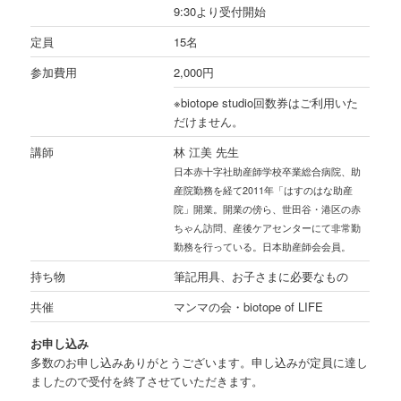
9:30より受付開始
定員
15名
参加費用
2,000円
※biotope studio回数券はご利用いた
だけません。
講師
林 江美 先生
日本赤十字社助産師学校卒業総合病院、助
産院勤務を経て2011年「はすのはな助産
院」開業。開業の傍ら、世田谷・港区の赤
ちゃん訪問、産後ケアセンターにて非常勤
勤務を行っている。日本助産師会会員。
持ち物
筆記用具、お子さまに必要なもの
共催
マンマの会・biotope of LIFE
お申し込み
多数のお申し込みありがとうございます。申し込みが定員に達し
ましたので受付を終了させていただきます。